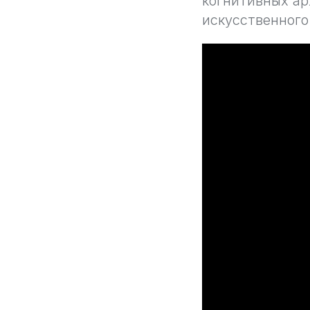
когнитивных ар
искусственног