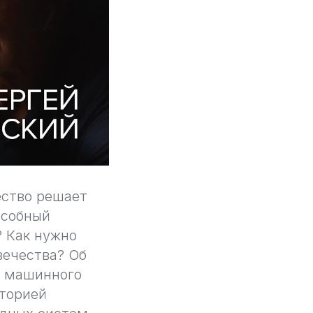
ество решает
особный
? Как нужно
вечества? Об
и машинного
аторией