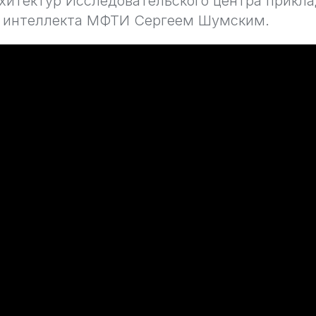
хитектур Исследовательского центра прикл
о интеллекта МФТИ Сергеем Шумским.