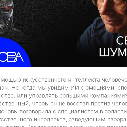
омощью искусственного интеллекта человеч
дач. Но когда мы увидим ИИ с эмоциями, сп
сство, или управлять большими компаниями
сственный, чтобы он не восстал против чело
сновы поговорила с специалистом в област
усственного интеллекта, заведующим лабор