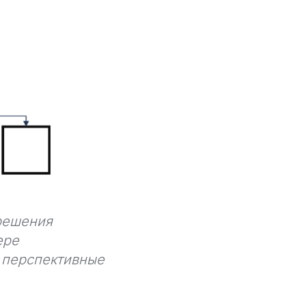
 решения
ере
 перспективные