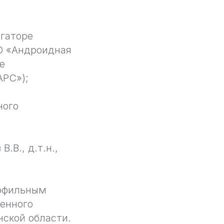
гаторе
ПО «Андроидная
е
АРС»);
ного
.В., д.т.н.,
рофильным
венного
ской области.