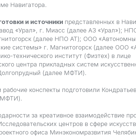
рме Навигатора.
готовки и источники
представленных в Нави
авод «Урал», г. Миасс (далее АЗ «Урал»); Н
агнитогорск (далее НПО АТ); ООО «Автономны
кие системы» г. Магнитогорск (далее ООО «
ико-технического институт (Физтех) в лице
кого центра прикладных систем искусствен
 Долгопрудный (далее МФТИ).
 рабочие конспекты подготовили Кондратьев В
(МФТИ).
одарности за креативное взаимодействие п
сследовательских центров в сфере искусст
роектного офиса Минэкономразвития Челябин