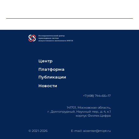
Центр
Платформа
Публикации
Новости
+7(498) 744‒66‒17
141701, Московская облаcть,
г. Долгопрудный, Научный пер., д. 4, к.1
корпус Физтех.Цифра
© 2021-2026
E-mail: aicenter@mipt.ru